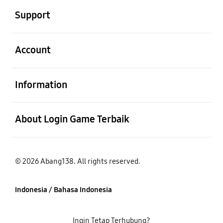
Support
Buka
Account
Buka
Information
Buka
About Login Game Terbaik
© 2026 Abang138. All rights reserved.
Indonesia / Bahasa Indonesia
Ingin Tetap Terhubung?