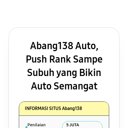
Abang138 Auto,
Push Rank Sampe
Subuh yang Bikin
Auto Semangat
INFORMASI SITUS Abang138
Penilaian
5 JUTA