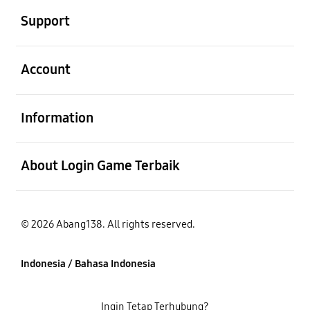
Support
Buka
Account
Buka
Information
Buka
About Login Game Terbaik
© 2026 Abang138. All rights reserved.
Indonesia / Bahasa Indonesia
Ingin Tetap Terhubung?