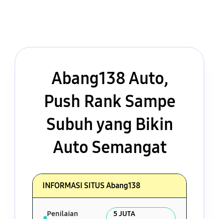
Abang138 Auto,
Push Rank Sampe
Subuh yang Bikin
Auto Semangat
INFORMASI SITUS Abang138
Penilaian
5 JUTA