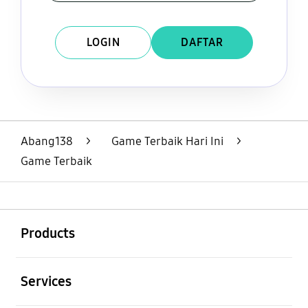
LOGIN
DAFTAR
Layer Popup Close
Abang138
>
Game Terbaik Hari Ini
>
Game Terbaik
Buka
Footer Navigation
Products
Buka
Services
Buka