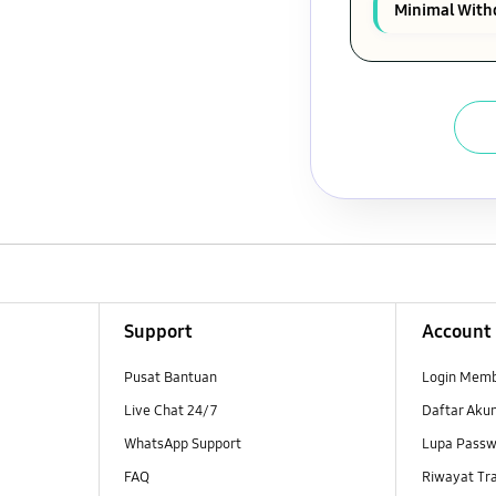
Minimal With
Support
Account
Pusat Bantuan
Login Mem
Live Chat 24/7
Daftar Aku
WhatsApp Support
Lupa Passw
FAQ
Riwayat Tr