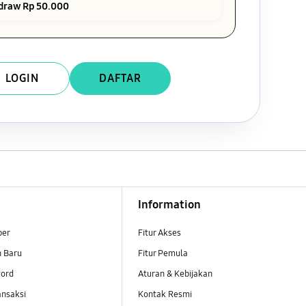
draw Rp 50.000
LOGIN
DAFTAR
Information
ber
Fitur Akses
n Baru
Fitur Pemula
ord
Aturan & Kebijakan
ansaksi
Kontak Resmi