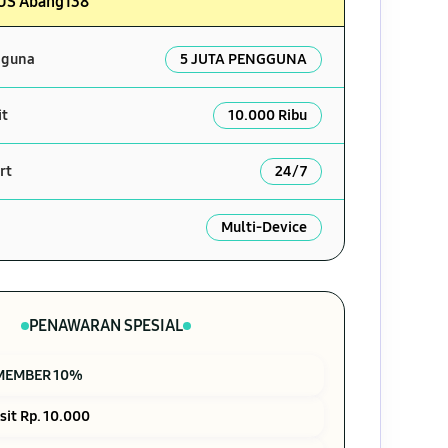
US Abang138
gguna
5 JUTA PENGGUNA
it
10.000 Ribu
rt
24/7
Multi-Device
PENAWARAN SPESIAL
MEMBER 10%
it Rp. 10.000