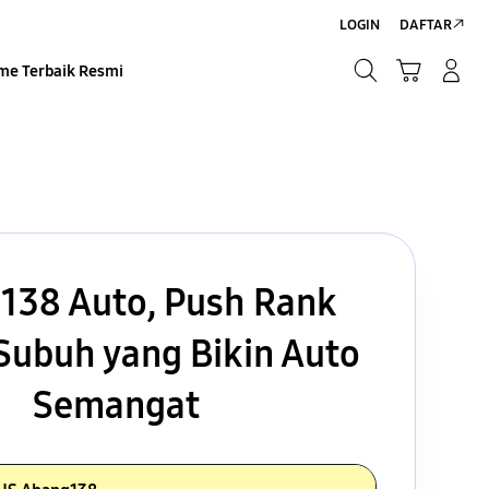
LOGIN
DAFTAR
Cari
Troli
Login/Sign-Up
me Terbaik Resmi
Cari
138 Auto, Push Rank
ubuh yang Bikin Auto
Semangat