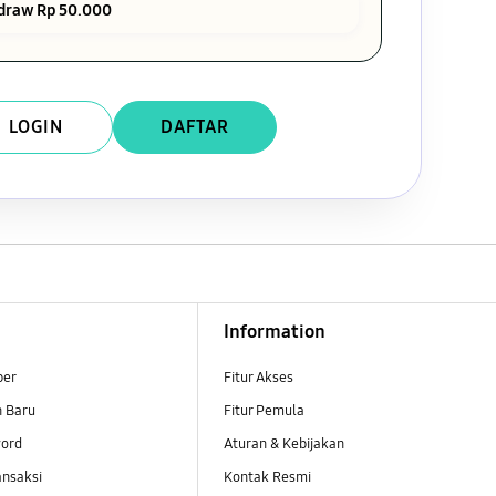
draw Rp 50.000
LOGIN
DAFTAR
Information
ber
Fitur Akses
n Baru
Fitur Pemula
ord
Aturan & Kebijakan
ansaksi
Kontak Resmi