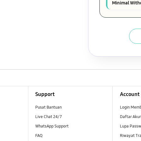
Minimal With
Support
Account
Pusat Bantuan
Login Mem
Live Chat 24/7
Daftar Aku
WhatsApp Support
Lupa Passw
FAQ
Riwayat Tr