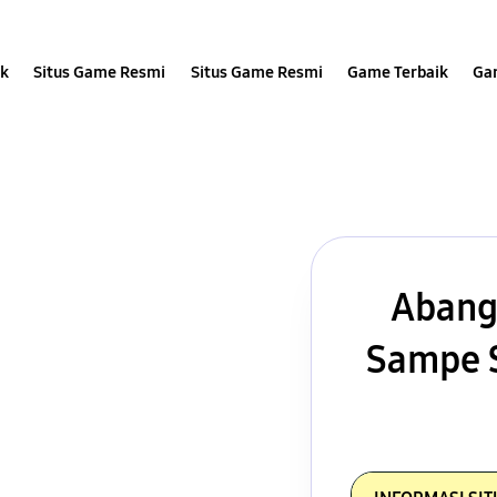
ik
Situs Game Resmi
Situs Game Resmi
Game Terbaik
Ga
Abang
Sampe S