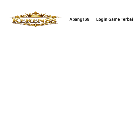
Skip
to
content
Abang138
Login Game Terba